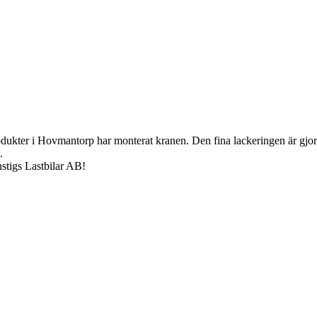
kter i Hovmantorp har monterat kranen. Den fina lackeringen är gjort 
.
nstigs Lastbilar AB!