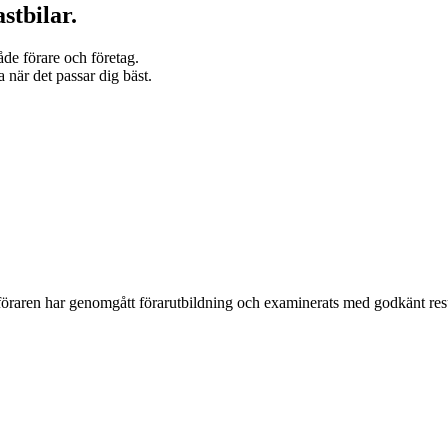
stbilar.
åde förare och företag.
 när det passar dig bäst.
 föraren har genomgått förarutbildning och examinerats med godkänt resu