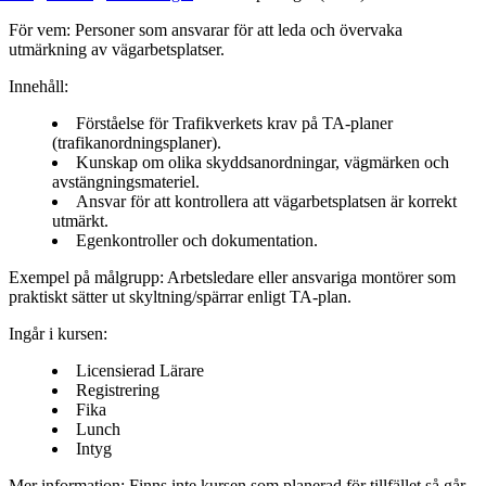
För vem:
Personer som ansvarar för att leda och övervaka
utmärkning av vägarbetsplatser.
Innehåll:
Förståelse för Trafikverkets krav på TA-planer
(trafikanordningsplaner).
Kunskap om olika skyddsanordningar, vägmärken och
avstängningsmateriel.
Ansvar för att kontrollera att vägarbetsplatsen är korrekt
utmärkt.
Egenkontroller och dokumentation.
Exempel på målgrupp:
Arbetsledare eller ansvariga montörer som
praktiskt sätter ut skyltning/spärrar enligt TA-plan.
Ingår i kursen:
Licensierad Lärare
Registrering
Fika
Lunch
Intyg
Mer information
: Finns inte kursen som planerad för tillfället så går