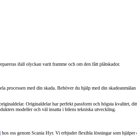
repareras ifall olyckan varit framme och om den fått plåtskador.
hela processen med din skada. Behöver du hjälp med din skadeanmälan s
 originaldelar. Originaldelar har perfekt passform och högsta kvalitet, di
odukters modeller och väl insatta i bilens tekniska utveckling.
l
hos oss genom Scania Hyr. Vi erbjuder flexibla lösningar som hjälper d