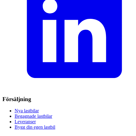
Försäljning
Nya lastbilar
Begagnade lastbilar
Leveranser
Bygg din egen lastbil