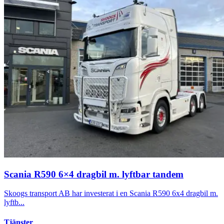
Scania R590 6×4 dragbil m. lyftbar tandem
Skoogs transport AB har investerat i en Scania R590 6x4 dragbil m.
lyftb...
Tjänster