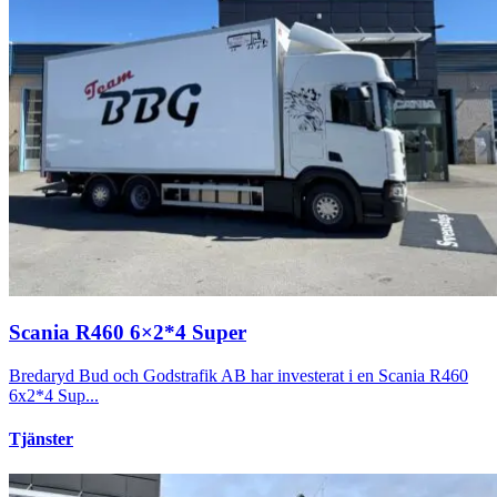
Scania R460 6×2*4 Super
Bredaryd Bud och Godstrafik AB har investerat i en Scania R460
6x2*4 Sup...
Tjänster