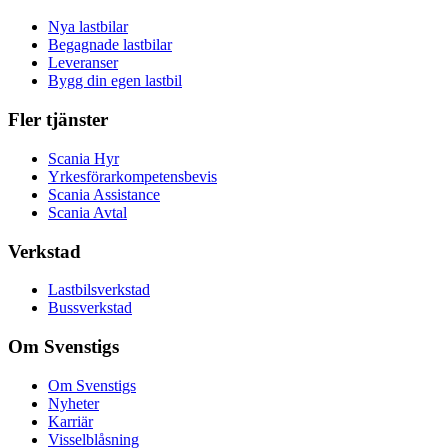
Nya lastbilar
Begagnade lastbilar
Leveranser
Bygg din egen lastbil
Fler tjänster
Scania Hyr
Yrkesförarkompetensbevis
Scania Assistance
Scania Avtal
Verkstad
Lastbilsverkstad
Bussverkstad
Om Svenstigs
Om Svenstigs
Nyheter
Karriär
Visselblåsning