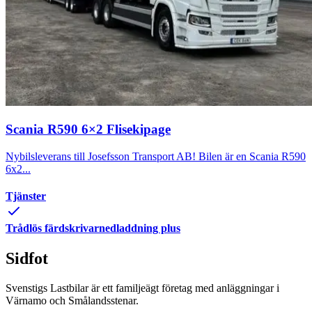
Scania R590 6×2 Flisekipage
Nybilsleverans till Josefsson Transport AB! Bilen är en Scania R590
6x2...
Tjänster
Trådlös färdskrivarnedladdning plus
Sidfot
Svenstigs Lastbilar är ett familjeägt företag med anläggningar i
Värnamo och Smålandsstenar.