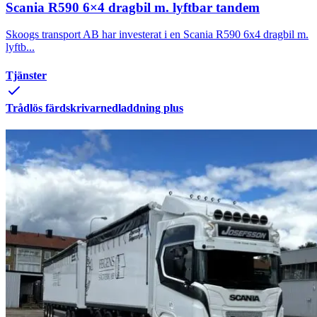
Scania R590 6×4 dragbil m. lyftbar tandem
Skoogs transport AB har investerat i en Scania R590 6x4 dragbil m.
lyftb...
Tjänster
Trådlös färdskrivarnedladdning plus