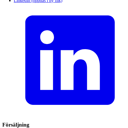
LinkedIn (öppnas i ny flik)
Försäljning