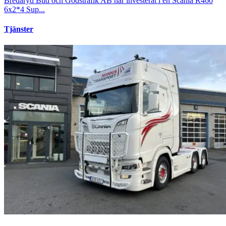
Bredaryd Bud och Godstrafik AB har investerat i en Scania R460
6x2*4 Sup...
Tjänster