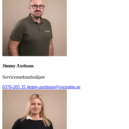
Jimmy Axelsson
Servicemarknadssäljare
0370-205 35
jimmy.axelsson@svenstigs.se