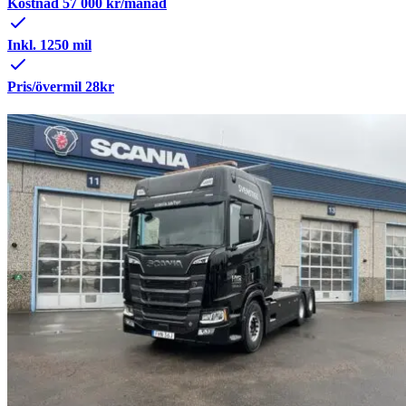
Kostnad
57 000
kr/månad
Inkl. 1250 mil
Pris/övermil 28kr