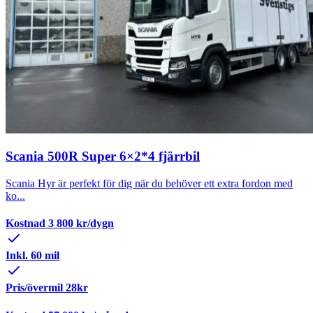
Scania 500R Super 6×2*4 fjärrbil
Scania Hyr är perfekt för dig när du behöver ett extra fordon med
ko...
Kostnad
3 800
kr/dygn
Inkl. 60 mil
Pris/övermil 28kr