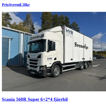
Pris/övermil 28kr
Scania 560R Super 6×2*4 fjärrbil