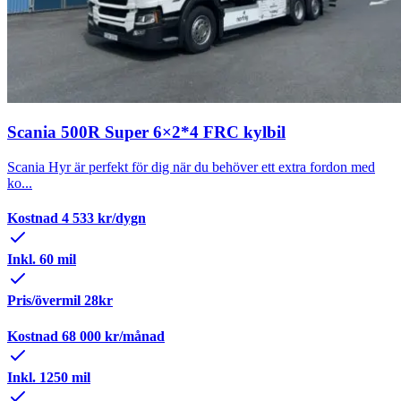
Scania 500R Super 6×2*4 FRC kylbil
Scania Hyr är perfekt för dig när du behöver ett extra fordon med
ko...
Kostnad
4 533
kr/dygn
Inkl. 60 mil
Pris/övermil 28kr
Kostnad
68 000
kr/månad
Inkl. 1250 mil