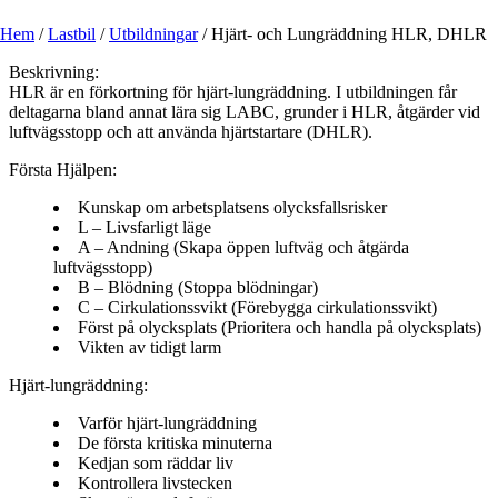
Hem
/
Lastbil
/
Utbildningar
/
Hjärt- och Lungräddning HLR, DHLR
Beskrivning:
HLR är en förkortning för hjärt-lungräddning. I utbildningen får
deltagarna bland annat lära sig LABC, grunder i HLR, åtgärder vid
luftvägsstopp och att använda hjärtstartare (DHLR).
Första Hjälpen:
Kunskap om arbetsplatsens olycksfallsrisker
L – Livsfarligt läge
A – Andning (Skapa öppen luftväg och åtgärda
luftvägsstopp)
B – Blödning (Stoppa blödningar)
C – Cirkulationssvikt (Förebygga cirkulationssvikt)
Först på olycksplats (Prioritera och handla på olycksplats)
Vikten av tidigt larm
Hjärt-lungräddning:
Varför hjärt-lungräddning
De första kritiska minuterna
Kedjan som räddar liv
Kontrollera livstecken