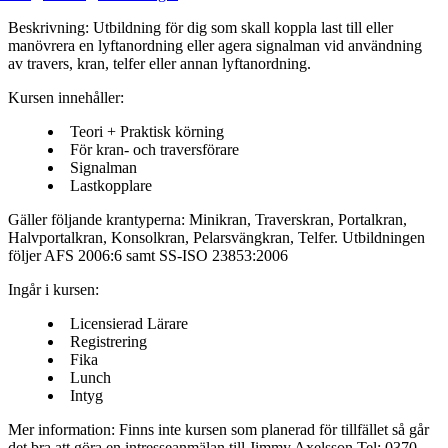
Beskrivning:
Utbildning för dig som skall koppla last till eller
manövrera en lyftanordning eller agera signalman vid användning
av travers, kran, telfer eller annan lyftanordning.
Kursen innehåller:
Teori + Praktisk körning
För kran- och traversförare
Signalman
Lastkopplare
Gäller följande krantyperna:
Minikran, Traverskran, Portalkran,
Halvportalkran, Konsolkran, Pelarsvängkran, Telfer. Utbildningen
följer AFS 2006:6 samt SS-ISO 23853:2006
Ingår i kursen:
Licensierad Lärare
Registrering
Fika
Lunch
Intyg
Mer information:
Finns inte kursen som planerad för tillfället så går
det bra att göra en intresseanmälan till Jimmy Axelsson Tel: 0370-