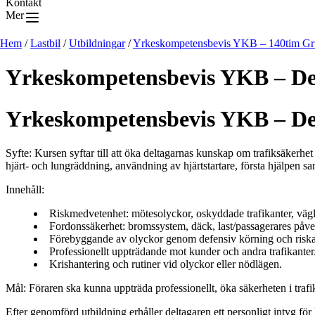
Kontakt
Mer
Hem
/
Lastbil
/
Utbildningar
/
Yrkeskompetensbevis YKB – 140tim Gr
Yrkeskompetensbevis YKB – Del
Yrkeskompetensbevis YKB – Del
Syfte:
Kursen syftar till att öka deltagarnas kunskap om trafiksäkerhet
hjärt- och lungräddning, användning av hjärtstartare, första hjälpen
Innehåll:
Riskmedvetenhet: mötesolyckor, oskyddade trafikanter, väg
Fordonssäkerhet: bromssystem, däck, last/passagerares påve
Förebyggande av olyckor genom defensiv körning och riska
Professionellt uppträdande mot kunder och andra trafikanter
Krishantering och rutiner vid olyckor eller nödlägen.
Mål:
Föraren ska kunna uppträda professionellt, öka säkerheten i trafi
Efter genomförd utbildning erhåller deltagaren ett personligt intyg 