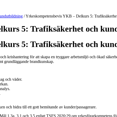
undutbildning
/
Yrkeskompetensbevis YKB – Delkurs 5: Trafiksäkerhe
kurs 5: Trafiksäkerhet och kun
kurs 5: Trafiksäkerhet och kun
 och krishantering för att skapa en tryggare arbetsmiljö och ökad säkerh
 samt grundläggande brandkunskap.
lag och väder.
rkan.
nalys.
.
ken och bidra till ett gott bemötande av kunder/passagerare.
för Mål 1.3a, 3.1 och 3.5 enligt TSFS 2020:29 om yrkesförarkompetens f