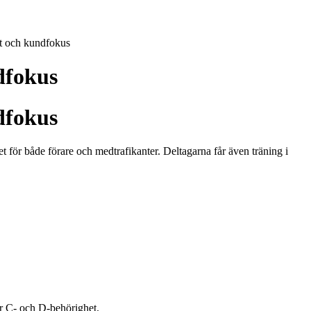
t och kundfokus
dfokus
dfokus
et för både förare och medtrafikanter. Deltagarna får även träning i
ör C- och D-behörighet.