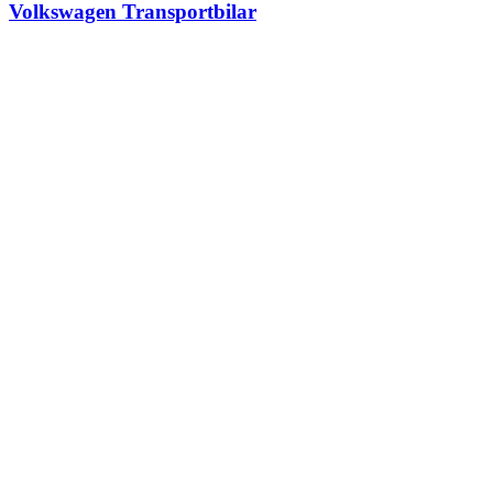
Volkswagen Transportbilar
Kampanjer
Senaste erbjudanden i Gislaved
Škoda Epiq