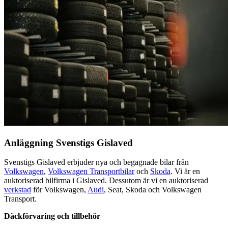
Anläggning
Svenstigs Gislaved
Svenstigs Gislaved erbjuder nya och begagnade bilar från
Volkswagen
,
Volkswagen Transportbilar
och
Skoda
. Vi är en
auktoriserad bilfirma i Gislaved. Dessutom är vi en auktoriserad
verkstad
för Volkswagen,
Audi
, Seat, Skoda och Volkswagen
Transport.
Däckförvaring och tillbehör