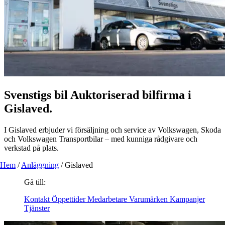
Svenstigs bil
Auktoriserad bilfirma i
Gislaved.
I Gislaved erbjuder vi försäljning och service av Volkswagen, Skoda
och Volkswagen Transportbilar – med kunniga rådgivare och
verkstad på plats.
Hem
/
Anläggning
/
Gislaved
Gå till:
Kontakt
Öppettider
Medarbetare
Varumärken
Kampanjer
Tjänster