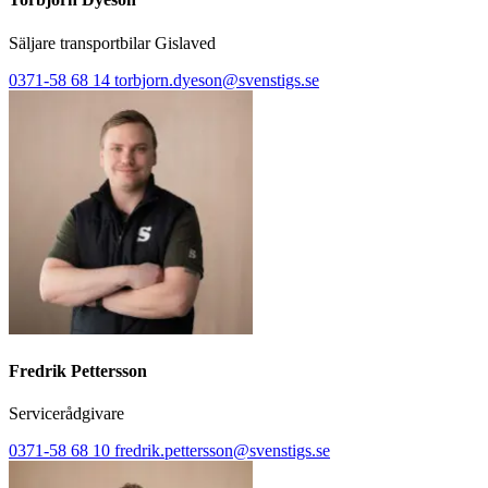
Säljare transportbilar Gislaved
0371-58 68 14
torbjorn.dyeson@svenstigs.se
Fredrik Pettersson
Servicerådgivare
0371-58 68 10
fredrik.pettersson@svenstigs.se