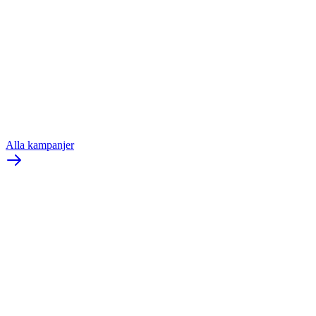
Škoda Elroq iV 60
En helt elektrisk SUV — Elroq är den första Škoda-modellen som
åte…
Privatleasing fr.
4 295
kr/månad
Kontant fr.
449 500
kr
Alla kampanjer