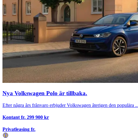
Nya Volkswagen Polo är tillbaka.
Efter några års frånvaro erbjuder Volkswagen återigen den populära ..
Kontant fr.
299 900
kr
Privatleasing fr.