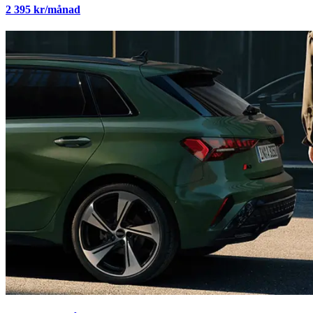
2 395
kr/månad