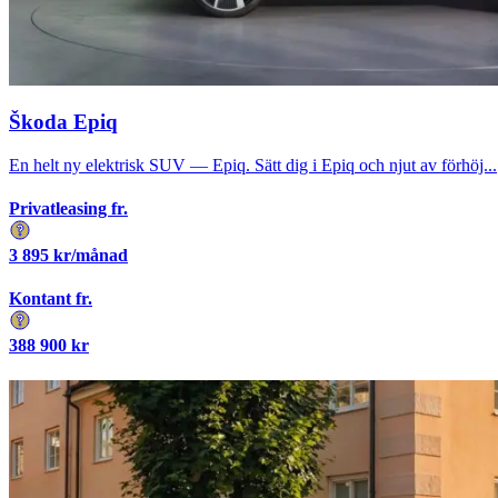
Škoda Epiq
En helt ny elektrisk SUV — Epiq. Sätt dig i Epiq och njut av förhöj...
Privatleasing fr.
3 895
kr/månad
Kontant fr.
388 900
kr