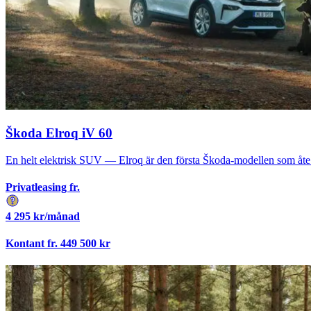
Škoda Elroq iV 60
En helt elektrisk SUV — Elroq är den första Škoda-modellen som åte.
Privatleasing fr.
4 295
kr/månad
Kontant fr.
449 500
kr