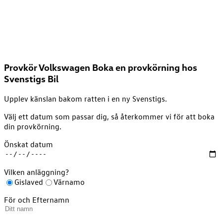
Värnamo
Stenfalksvägen 8
0370-205 00
info@svenstigs.se
Provkör Volkswagen
Boka en provkörning hos
Svenstigs Bil
Upplev känslan bakom ratten i en ny Svenstigs.
Välj ett datum som passar dig, så återkommer vi för att boka
din provkörning.
Önskat datum
Vilken anläggning?
Gislaved
Värnamo
För och Efternamn