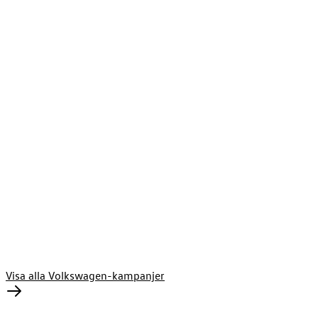
Nya Volkswagen ID.3 Neo
ID.3 Neo utstrålar ID.-modellernas designstil – modern, tydlig
och sj…
Kontant fr.
409 900
kr
Privatleasing fr.
3 695
kr/månad
Visa alla Volkswagen-kampanjer