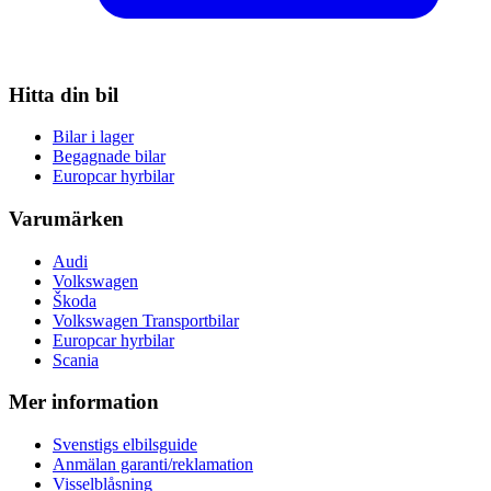
Hitta din bil
Bilar i lager
Begagnade bilar
Europcar hyrbilar
Varumärken
Audi
Volkswagen
Škoda
Volkswagen Transportbilar
Europcar hyrbilar
Scania
Mer information
Svenstigs elbilsguide
Anmälan garanti/reklamation
Visselblåsning