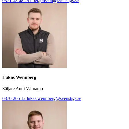
0371-58 68 29
noel.jonsson@svenstigs.se
Lukas Wennberg
Säljare Audi Värnamo
0370-205 12
lukas.wennberg@svenstigs.se