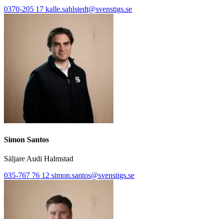
0370-205 17
kalle.sahlstedt@svenstigs.se
Simon Santos
Säljare Audi Halmstad
035-767 76 12
simon.santos@svenstigs.se