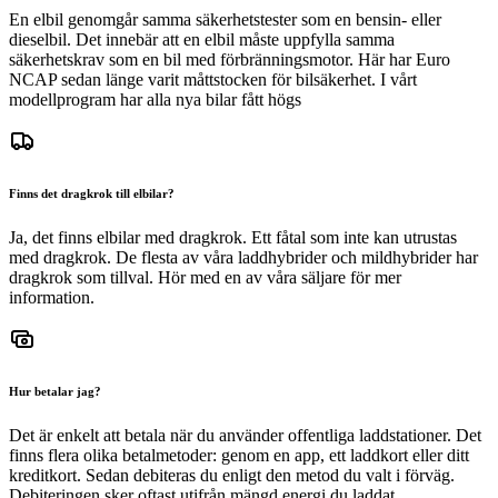
En elbil genomgår samma säkerhetstester som en bensin- eller
dieselbil. Det innebär att en elbil måste uppfylla samma
säkerhetskrav som en bil med förbränningsmotor. Här har Euro
NCAP sedan länge varit måttstocken för bilsäkerhet. I vårt
modellprogram har alla nya bilar fått högs
Finns det dragkrok till elbilar?
Ja, det finns elbilar med dragkrok. Ett fåtal som inte kan utrustas
med dragkrok. De flesta av våra laddhybrider och mildhybrider har
dragkrok som tillval. Hör med en av våra säljare för mer
information.
Hur betalar jag?
Det är enkelt att betala när du använder offentliga laddstationer. Det
finns flera olika betalmetoder: genom en app, ett laddkort eller ditt
kreditkort. Sedan debiteras du enligt den metod du valt i förväg.
Debiteringen sker oftast utifrån mängd energi du laddat.