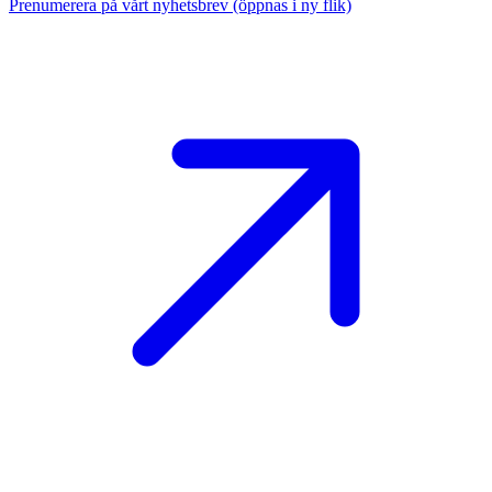
Prenumerera på vårt nyhetsbrev
(öppnas i ny flik)