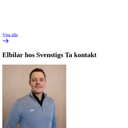
åte…
Privatleasing fr.
4 295
kr/månad
Kontant fr.
449 500
kr
Visa alla
Elbilar hos Svenstigs
Ta kontakt