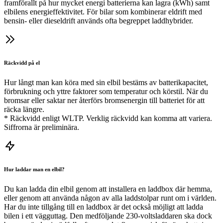
framförallt på hur mycket energi batterierna kan lagra (kWh) samt
elbilens energieffektivitet. För bilar som kombinerar eldrift med
bensin- eller dieseldrift används ofta begreppet laddhybrider.
Räckvidd på el
Hur långt man kan köra med sin elbil bestäms av batterikapacitet,
förbrukning och yttre faktorer som temperatur och körstil. När du
bromsar eller saktar ner återförs bromsenergin till batteriet för att
räcka längre.
* Räckvidd enligt WLTP. Verklig räckvidd kan komma att variera.
Siffrorna är preliminära.
Hur laddar man en elbil?
Du kan ladda din elbil genom att installera en laddbox där hemma,
eller genom att använda någon av alla laddstolpar runt om i världen.
Har du inte tillgång till en laddbox är det också möjligt att ladda
bilen i ett vägguttag. Den medföljande 230-voltsladdaren ska dock