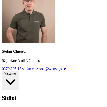
Stefan Claesson
Säljledare Audi Värnamo
0370-205 13
stefan.claesson@svenstigs.se
Visa mer
Sidfot