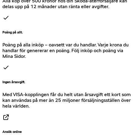
Alla köp över 500 kronor hos din Škoda-återförsäljare kan
delas upp på 12 månader utan ränta eller avgifter.
Poäng på allt.
Poäng på alla inköp – oavsett var du handlar. Varje krona du
handlar för genererar en poäng. Följ inköp och poäng via
Mina Sidor.
Ingen årsavgift.
Med VISA-kopplingen får du helt utan årsavgift ett kort som
kan användas på mer än 25 miljoner försäljningsställen över
hela världen.
Ansök online