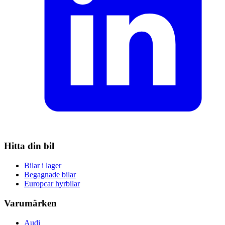
Hitta din bil
Bilar i lager
Begagnade bilar
Europcar hyrbilar
Varumärken
Audi