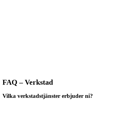
Värnamo
Stenfalksvägen 8
0370-205 00
info@svenstigs.se
FAQ – Verkstad
Vilka verkstadstjänster erbjuder ni?