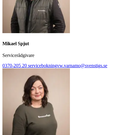
Mikael Spjut
Servicerådgivare
0370-205 20
servicebokningvw.varnamo@svenstigs.se