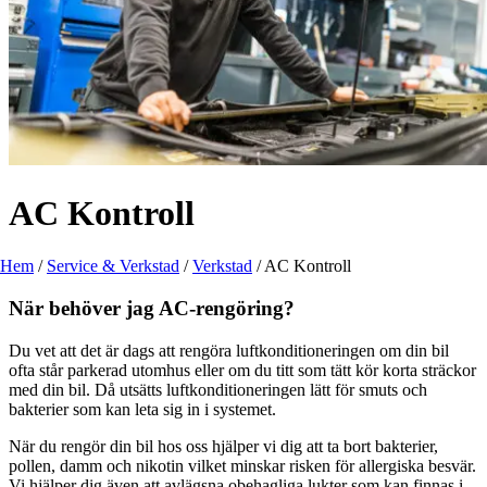
AC Kontroll
Hem
/
Service & Verkstad
/
Verkstad
/
AC Kontroll
När behöver jag AC-rengöring?
Du vet att det är dags att rengöra luftkonditioneringen om din bil
ofta står parkerad utomhus eller om du titt som tätt kör korta sträckor
med din bil. Då utsätts luftkonditioneringen lätt för smuts och
bakterier som kan leta sig in i systemet.
När du rengör din bil hos oss hjälper vi dig att ta bort bakterier,
pollen, damm och nikotin vilket minskar risken för allergiska besvär.
Vi hjälper dig även att avlägsna obehagliga lukter som kan finnas i