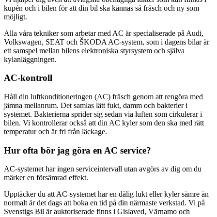
kupén och i bilen för att din bil ska kännas så fräsch och ny som
möjligt.
Alla våra tekniker som arbetar med AC är specialiserade på Audi,
Volkswagen, SEAT och
ŠKODA
AC-system, som i dagens bilar är
ett samspel mellan bilens elektroniska styrsystem och själva
kylanläggningen.
AC-kontroll
Håll din luftkonditioneringen (AC) fräsch genom att rengöra med
jämna mellanrum. Det samlas lätt fukt, damm och bakterier i
systemet. Bakterierna sprider sig sedan via luften som cirkulerar i
bilen. Vi kontrollerar också att din AC kyler som den ska med rätt
temperatur och är fri från läckage.
Hur ofta bör jag göra en AC service?
AC-systemet har ingen serviceintervall utan avgörs av dig om du
märker en försämrad effekt.
Upptäcker du att AC-systemet har en dålig lukt eller kyler sämre än
normalt är det dags att boka en tid på din närmaste verkstad. Vi på
Svenstigs Bil är auktoriserade finns i Gislaved, Värnamo och