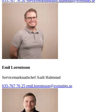
035-767 76 20
Servicebokningaudi.halmstad@svenstigs.se
Emil Lorentsson
Servicemarknadschef Audi Halmstad
035-767 76 25
emil.lorentsson@svenstigs.se