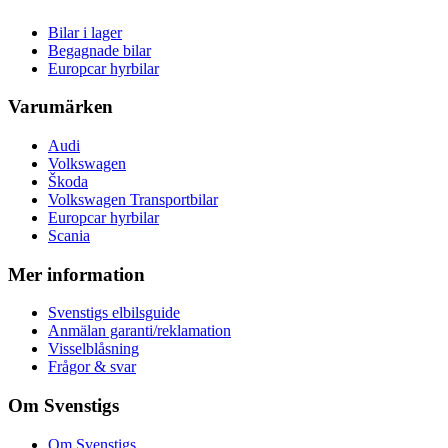
Bilar i lager
Begagnade bilar
Europcar hyrbilar
Varumärken
Audi
Volkswagen
Škoda
Volkswagen Transportbilar
Europcar hyrbilar
Scania
Mer information
Svenstigs elbilsguide
Anmälan garanti/reklamation
Visselblåsning
Frågor & svar
Om Svenstigs
Om Svenstigs