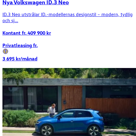
Nya Volkswagen ID.3 Neo
ID.3 Neo utstrålar ID.-modellernas designstil – modern, tydlig
och sj...
Kontant fr.
409 900
kr
Privatleasing fr.
3 695
kr/månad