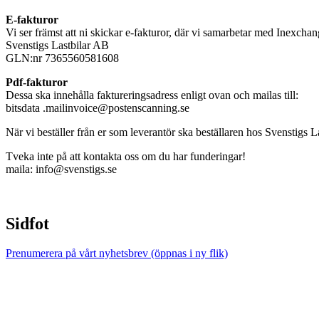
E-fakturor
Vi ser främst att ni skickar e-fakturor, där vi samarbetar med Inexchan
Svenstigs Lastbilar AB
GLN:nr 7365560581608
Pdf-fakturor
Dessa ska innehålla faktureringsadress enligt ovan och mailas till:
bitsdata .mailinvoice@postenscanning.se
När vi beställer från er som leverantör ska beställaren hos Svenstigs 
Tveka inte på att kontakta oss om du har funderingar!
maila: info@svenstigs.se
Sidfot
Prenumerera på vårt nyhetsbrev
(öppnas i ny flik)