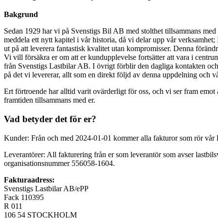
Bakgrund
Sedan 1929 har vi på Svenstigs Bil AB med stolthet tillsammans med 
meddela ett nytt kapitel i vår historia, då vi delar upp vår verksamhet
ut på att leverera fantastisk kvalitet utan kompromisser. Denna föränd
Vi vill försäkra er om att er kundupplevelse fortsätter att vara i cen
från Svenstigs Lastbilar AB. I övrigt förblir den dagliga kontakten o
på det vi levererar, allt som en direkt följd av denna uppdelning och v
Ert förtroende har alltid varit ovärderligt för oss, och vi ser fram emo
framtiden tillsammans med er.
Vad betyder det för er?
Kunder: Från och med 2024-01-01 kommer alla fakturor som rör vår 
Leverantörer: All fakturering från er som leverantör som avser lastbil
organisationsnummer 556058-1604.
Fakturaadress:
Svenstigs Lastbilar AB/ePP
Fack 110395
R 011
106 54 STOCKHOLM