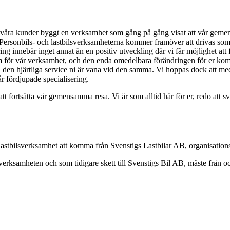
våra kunder byggt en verksamhet som gång på gång visat att vår gemens
; Personbils- och lastbilsverksamheterna kommer framöver att drivas som t
ring innebär inget annat än en positiv utveckling där vi får möjlighet a
trum för vår verksamhet, och den enda omedelbara förändringen för er ko
ch den hjärtliga service ni är vana vid den samma. Vi hoppas dock att m
år fördjupade specialisering.
t att fortsätta vår gemensamma resa. Vi är som alltid här för er, redo att
lastbilsverksamhet att komma från Svenstigs Lastbilar AB, organisat
sverksamheten och som tidigare skett till Svenstigs Bil AB, måste från 