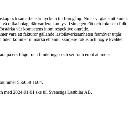
kap och samarbete är nyckeln till framgång. Nu är vi glada att kunna
vå olika bolag, där vardera kan lysa i sin egen rätt och fokusera fullt
tt förstärka vår kompetens inom respektive område.
mmer vara att fakturor gällande lastbilsverksamheten framöver utgår
ed tiden kommer ni märka ett ännu skarpare fokus och högre kvalitet
 svara på era frågor och funderingar och ser fram emot att möta
ionsnummer 556058-1604.
och med 2024-01-01 ske till Svenstigs Lastbilar AB,