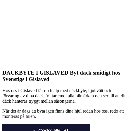
Värnamo
Stenfalksvägen 8
0370-205 00
info@svenstigs.se
DÄCKBYTE I GISLAVED
Byt däck smidigt hos
Svenstigs i Gislaved
Hos oss i Gislaved får du hjälp med däckbyte, hjultvätt och
förvaring av dina däck. Vi tar emot alla bilmärken och ser till att dina
däck hanteras tryggt mellan säsongerna.
När det är dags att byta igen finns dina hjul redan hos oss, redo att
monteras på bilen.