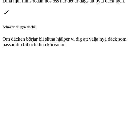
Dina hjul finns redan hos oss när det är dags att byta däck igen.
Behöver du nya däck?
Om däcken börjar bli slitna hjälper vi dig att välja nya däck som
passar din bil och dina körvanor.
Svenstigs erbjuder däckhotell på flera
orter