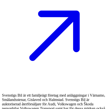
Svenstigs Bil är ett familjeägt företag med anläggningar i Värnamo,
Smålandsstenar, Gislaved och Halmstad. Svenstigs Bil är
auktoriserad återförsäljare för Audi, Volkswagen och Škoda
personbilar Volkswagen Transport samt har för dessa märken också