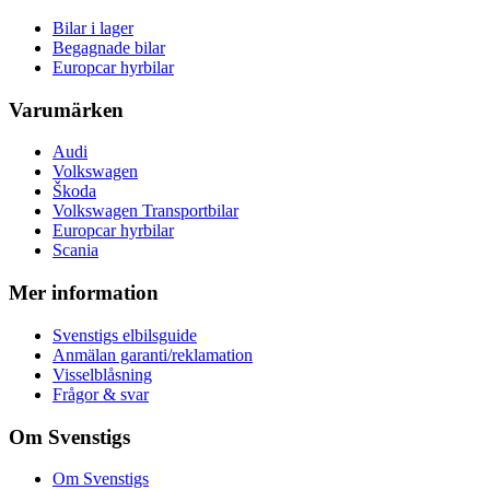
Bilar i lager
Begagnade bilar
Europcar hyrbilar
Varumärken
Audi
Volkswagen
Škoda
Volkswagen Transportbilar
Europcar hyrbilar
Scania
Mer information
Svenstigs elbilsguide
Anmälan garanti/reklamation
Visselblåsning
Frågor & svar
Om Svenstigs
Om Svenstigs