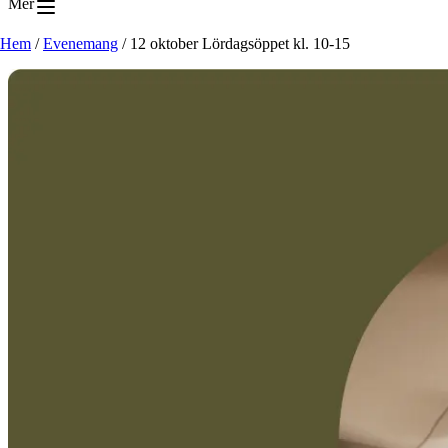
Mer
Hem
/
Evenemang
/
12 oktober Lördagsöppet kl. 10-15