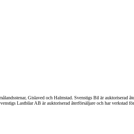
Smålandsstenar, Gislaved och Halmstad. Svenstigs Bil är auktoriserad 
enstigs Lastbilar AB är auktoriserad återförsäljare och har verkstad fö