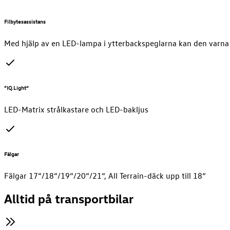
Filbytesassistans
Med hjälp av en LED-lampa i ytterbackspeglarna kan den varna 
”IQ.Light“
LED-Matrix strålkastare och LED-bakljus
Fälgar
Fälgar 17“/18“/19“/20“/21“, All Terrain-däck upp till 18“
Alltid på transportbilar