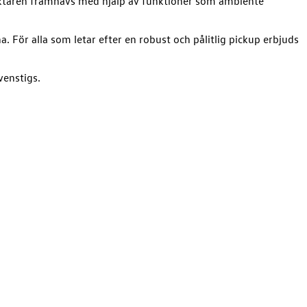
ktären framhävs med hjälp av funktioner som ambiente
 För alla som letar efter en robust och pålitlig pickup erbjuds
venstigs.