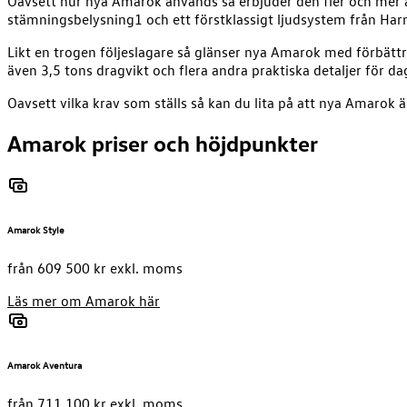
Oavsett hur nya Amarok används så erbjuder den fler och mer
stämningsbelysning1 och ett förstklassigt ljudsystem från Ha
Likt en trogen följeslagare så glänser nya Amarok med förbättr
även 3,5 tons dragvikt och flera andra praktiska detaljer för d
Oavsett vilka krav som ställs så kan du lita på att nya Amarok
Amarok priser och höjdpunkter
Amarok Style
från 609 500 kr exkl. moms
Läs mer om Amarok här
Amarok Aventura
från 711 100 kr exkl. moms