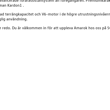
 avancerade förarassistansystem än föregångaren. Premiumkara
rman Kardon1 .
ad terrängkapacitet och V6-motor i de högre utrustningsnivåerna.
aglig användning.
 är redo. Du är välkommen in för att uppleva Amarok hos oss på S