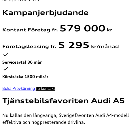
Giltig till 2026-09-01
Kampanjerbjudande
579 000
Kontant Företag fr.
kr
5 295
Företagsleasing fr.
kr/månad
Serviceavtal 36 mån
Körsträcka 1500 mil/år
Boka Provkörning
Ta kontakt
Tjänstebilsfavoriten Audi A5
Nu kallas den långvariga, Sverigefavoriten Audi A4-modell
effektiva och högpresterande drivlina.