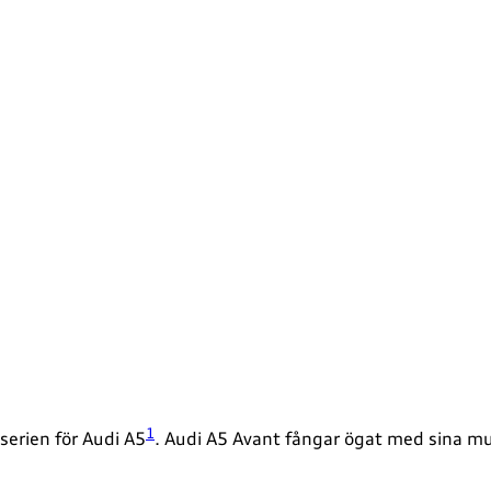
1
serien för Audi A5
. Audi A5 Avant fångar ögat med sina mus