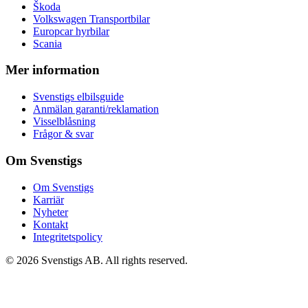
Škoda
Volkswagen Transportbilar
Europcar hyrbilar
Scania
Mer information
Svenstigs elbilsguide
Anmälan garanti/reklamation
Visselblåsning
Frågor & svar
Om Svenstigs
Om Svenstigs
Karriär
Nyheter
Kontakt
Integritetspolicy
© 2026 Svenstigs AB. All rights reserved.