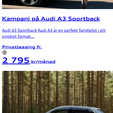
Kampanj på Audi A3 Sportback
Audi A3 Sportback Audi A3 är en perfekt familjebil i ett
smidigt format...
Privatleasing fr.
2 795
kr/månad