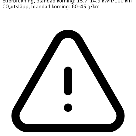
Elförbrukning, blandad körning: 15.7–14.9 kWh/100 km
CO₂utsläpp, blandad körning: 60–45 g/km