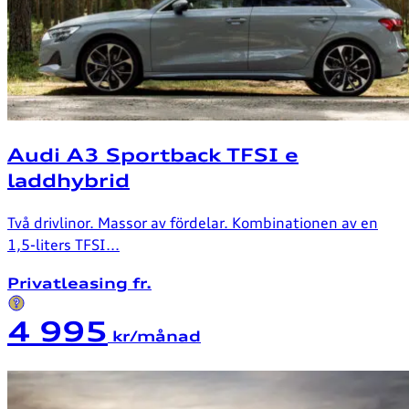
Audi A3 Sportback TFSI e
laddhybrid
Två drivlinor. Massor av fördelar. Kombinationen av en
1,5-liters TFSI...
Privatleasing fr.
4 995
kr/månad