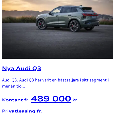
Nya Audi Q3
Audi Q3. Audi Q3 har varit en bästsäljare i sitt segment i
mer än tio...
489 000
Kontant fr.
kr
Privatleasing fr.