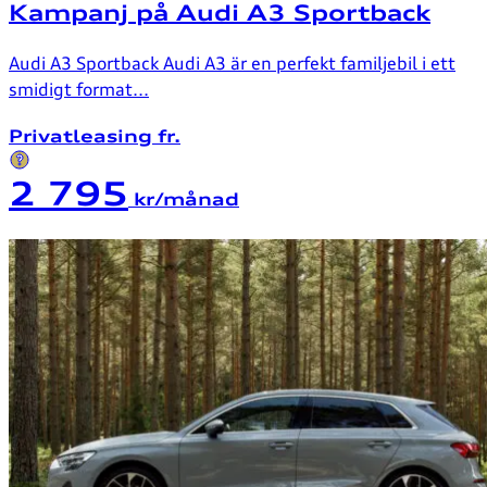
Kampanj på Audi A3 Sportback
Audi A3 Sportback Audi A3 är en perfekt familjebil i ett
smidigt format...
Privatleasing fr.
2 795
kr/månad