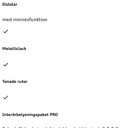
Elstolar
med minnesfunktion
Metalliclack
Tonade rutor
Interörbelysningspaket PRO