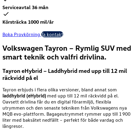
Serviceavtal 36 mån
Körsträcka 1000 mil/år
Boka Provkörning
Ta kontakt
Volkswagen Tayron – Rymlig SUV med
smart teknik och valfri drivlina.
Tayron eHybrid – Laddhybrid med upp till 12 mil
räckvidd på el
Tayron erbjuds i flera olika versioner, bland annat som
laddhybrid (eHybrid)
med upp till 12 mil räckvidd på el.
Oavsett drivlina får du en digital förarmiljö, flexibla
utrymmen och den senaste tekniken från Volkswagens nya
MQB evo-plattform. Bagageutrymmet rymmer upp till 1 900
liter med baksätet nedfällt – perfekt för både vardag och
långresor.