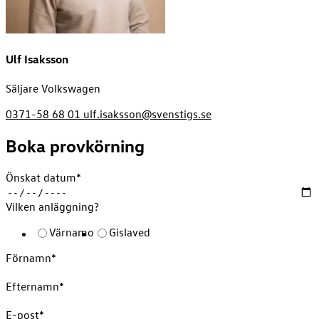
Ulf Isaksson
Säljare Volkswagen
0371-58 68 01
ulf.isaksson@svenstigs.se
Boka provkörning
Önskat datum
*
Vilken anläggning?
Värnamo
Gislaved
Förnamn
*
Efternamn
*
E-post
*