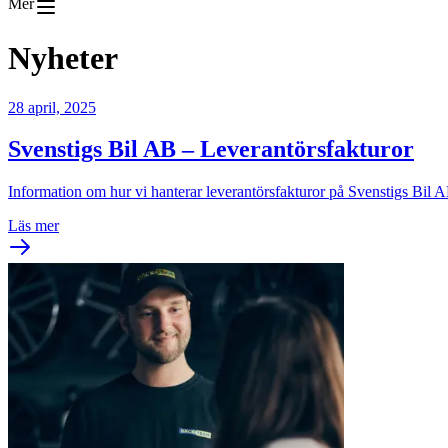
Mer
Nyheter
28 april, 2025
Svenstigs Bil AB – Leverantörsfakturor
Information om hur vi hanterar leverantörsfakturor på Svenstigs Bil A
Läs mer