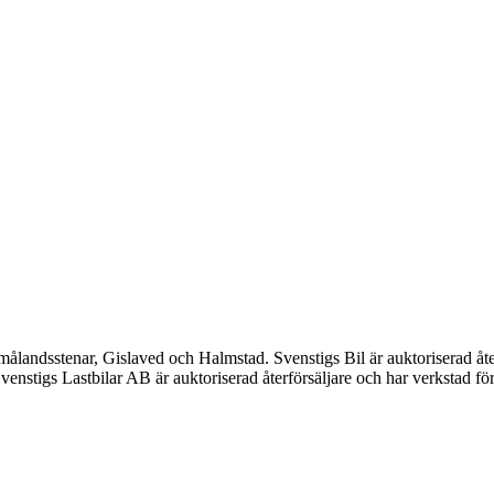
Smålandsstenar, Gislaved och Halmstad. Svenstigs Bil är auktoriserad 
enstigs Lastbilar AB är auktoriserad återförsäljare och har verkstad fö