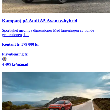
Kampanj på Audi A5 Avant e-hybrid
Sportighet med nya dimensioner Med lanseringen av tionde
generationen, k...
Kontant fr.
579 000
kr
Privatleasing fr.
4 495
kr/månad