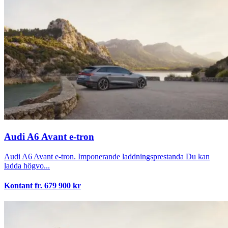
Audi A6 Avant e-tron
Audi A6 Avant e-tron. Imponerande laddningsprestanda Du kan
ladda högvo...
Kontant fr.
679 900
kr