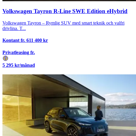
Volkswagen Tayron R-Line SWE Edition eHybrid
Volkswagen Tayron – Rymlig SUV med smart teknik och valfri
drivlina. T...
Kontant fr.
611 400
kr
Privatleasing fr.
5 295
kr/månad