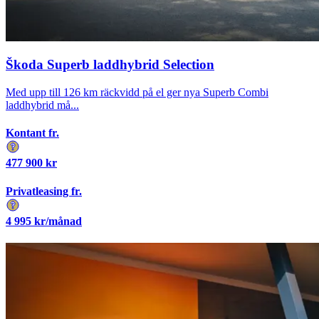
Škoda Superb laddhybrid Selection
Med upp till 126 km räckvidd på el ger nya Superb Combi
laddhybrid må...
Kontant fr.
477 900
kr
Privatleasing fr.
4 995
kr/månad