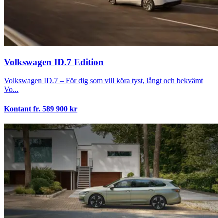
Volkswagen ID.7 Edition
Volkswagen ID.7 – För dig som vill köra tyst, långt och bekvämt
Vo...
Kontant fr.
589 900
kr