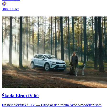
388 900
kr
Škoda Elroq iV 60
En helt elektrisk SUV — Elroq är den första Škoda-modellen som