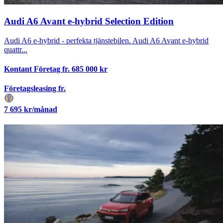
Audi A6 Avant e-hybrid Selection Edition
Audi A6 e-hybrid - perfekta tjänstebilen. Audi A6 Avant e-hybrid
quattr...
Kontant Företag fr.
685 000
kr
Företagsleasing fr.
7 695
kr/månad