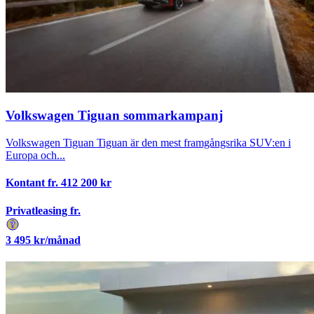
Volkswagen Tiguan sommarkampanj
Volkswagen Tiguan Tiguan är den mest framgångsrika SUV:en i
Europa och...
Kontant fr.
412 200
kr
Privatleasing fr.
3 495
kr/månad