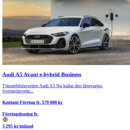
Audi A5 Avant e-hybrid Business
Tjänstebilsfavoriten Audi A5 Nu kallas den långvariga,
Sverigefavorite...
Kontant Företag fr.
579 000
kr
Företagsleasing fr.
5 295
kr/månad