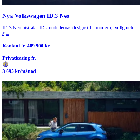
Nya Volkswagen ID.3 Neo
ID.3 Neo utstrålar ID.-modellernas designstil – modern, tydlig och
sj...
Kontant fr.
409 900
kr
Privatleasing fr.
3 695
kr/månad