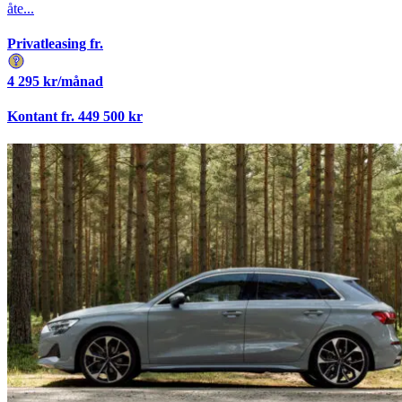
åte...
Privatleasing fr.
4 295
kr/månad
Kontant fr.
449 500
kr