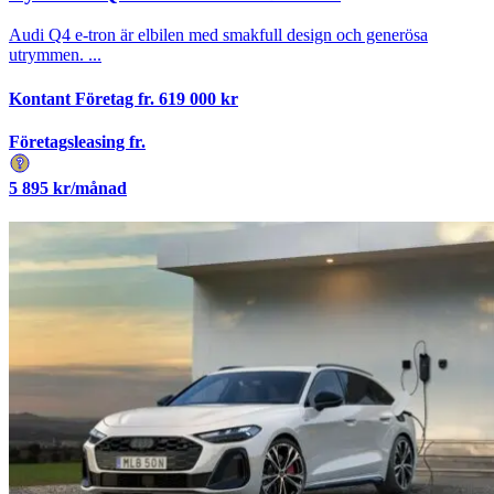
Audi Q4 e-tron är elbilen med smakfull design och generösa
utrymmen. ...
Kontant Företag fr.
619 000
kr
Företagsleasing fr.
5 895
kr/månad