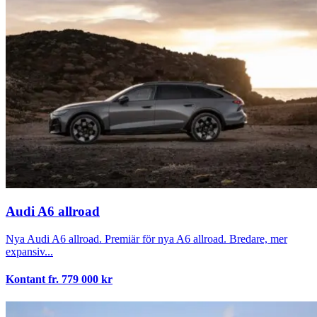
Audi A6 allroad
Nya Audi A6 allroad. Premiär för nya A6 allroad. Bredare, mer
expansiv...
Kontant fr.
779 000
kr