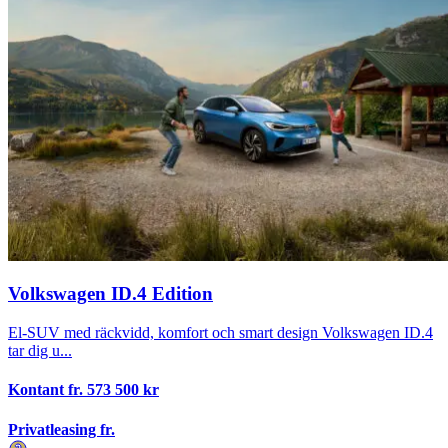
Volkswagen ID.4 Edition
El-SUV med räckvidd, komfort och smart design Volkswagen ID.4
tar dig u...
Kontant fr.
573 500
kr
Privatleasing fr.