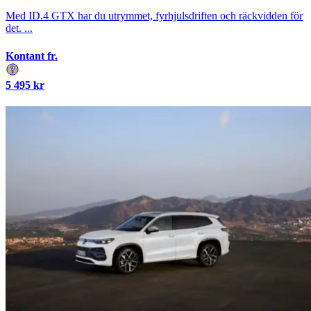
Med ID.4 GTX har du utrymmet, fyrhjulsdriften och räckvidden för
det. ...
Kontant fr.
5 495
kr