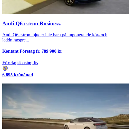
Audi Q6 e-tron Business.
Audi Q6 e-tron bjuder inte bara på imponerande kör- och
laddningspre...
Kontant Företag fr.
789 900
kr
Företagsleasing fr.
6 895
kr/månad