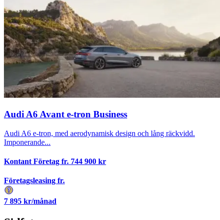
Audi A6 Avant e-tron Business
Audi A6 e-tron, med aerodynamisk design och lång räckvidd.
Imponerande...
Kontant Företag fr.
744 900
kr
Företagsleasing fr.
7 895
kr/månad