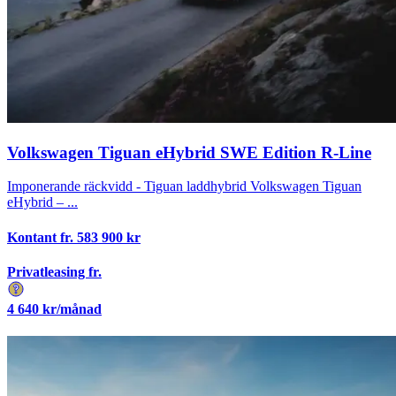
Volkswagen Tiguan eHybrid SWE Edition R-Line
Imponerande räckvidd - Tiguan laddhybrid Volkswagen Tiguan
eHybrid – ...
Kontant fr.
583 900
kr
Privatleasing fr.
4 640
kr/månad