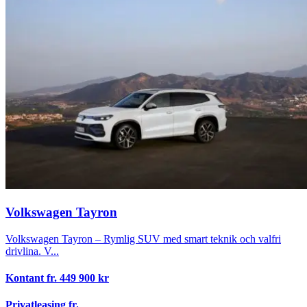
Volkswagen Tayron
Volkswagen Tayron – Rymlig SUV med smart teknik och valfri
drivlina. V...
Kontant fr.
449 900
kr
Privatleasing fr.