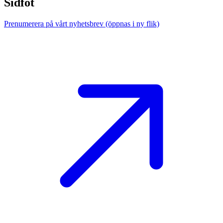
Sidfot
Prenumerera på vårt nyhetsbrev
(öppnas i ny flik)