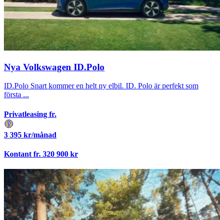
Nya Volkswagen ID.Polo
ID.Polo Snart kommer en helt ny elbil. ID. Polo är perfekt som
första ...
Privatleasing fr.
3 395
kr/månad
Kontant fr.
320 900
kr