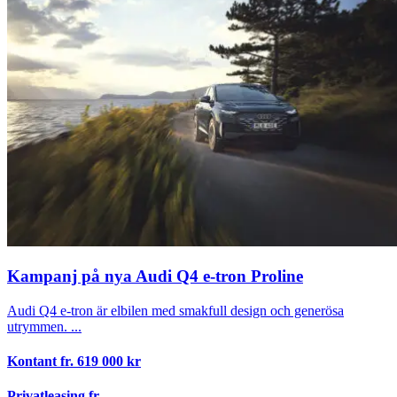
Kampanj på nya Audi Q4 e-tron Proline
Audi Q4 e-tron är elbilen med smakfull design och generösa
utrymmen. ...
Kontant fr.
619 000
kr
Privatleasing fr.