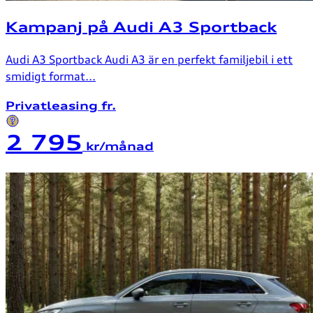
Kampanj på Audi A3 Sportback
Audi A3 Sportback Audi A3 är en perfekt familjebil i ett
smidigt format...
Privatleasing fr.
2 795
kr/månad