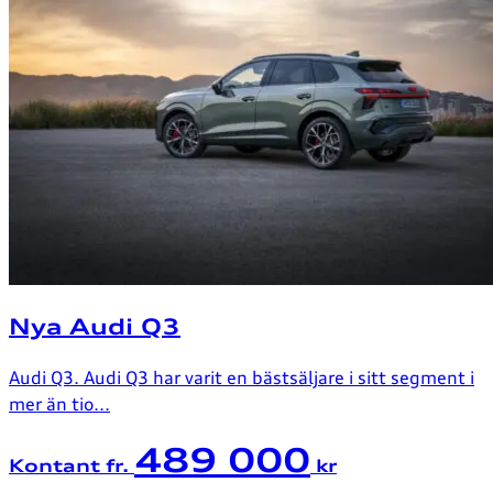
Nya Audi Q3
Audi Q3. Audi Q3 har varit en bästsäljare i sitt segment i
mer än tio...
489 000
Kontant fr.
kr